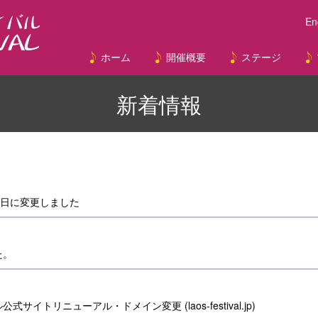
En
ホーム
開催概要
ステージ
Festival Overview (Eng)
ラオフェス パレード
ラオス伝統舞踊プ
メインステージプ
出演アーティス
サテライトス
新着情報
9日に変更しました
た。
サイトリニューアル・ドメイン変更 (laos-festival.jp)