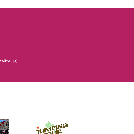
tival.jp）