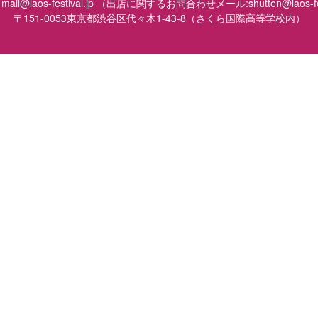
mail@laos-festival.jp （出店に関するお問合わせメール:shutten@laos-fes
〒151-0053東京都渋谷区代々木1-43-8（さくら国際高等学校内）