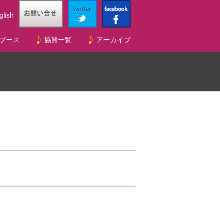
glish
ブース
協賛一覧
アーカイブ
ログラム
ログラム
ト紹介
テージ
出店団体募集ページ
エコステーション
出店団体一覧
ラオスフェスティバル202
ラオスフェスティバル202
2022 中止
2021 中止
2020 中止
2023
2019
2018
2017
2016
2015
2014
2012
2010
2007
5 日ラオス外交関係樹立7
4
0周年